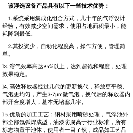
该浮选设备产品具有以下一些技术优势：
系统采用集成化组合方式，几十年的气浮设计
1.
经验，有效减少空间需求，使用占地面积最小，能
耗降到最低。
其
投资少，
自动化程度高，操作方便，管理简
2.
单。
l
溶气效率高达
以上，达到超饱和程度，处理
3.
95%
效果稳定。
l
高效释放器经过几代的更新换代，释放更平稳、
4.
气泡更均匀，产生
μ
微气泡，换代后的释放器内
3-7
m
部开合度增大，基本无堵塞几率。
l
优质的加工工艺：钢材采用喷砂处理，气浮池外
5.
部全部氩弧焊成型，油漆防腐高于行业标准，所有
标志物置于池体，使用者一目了然，成品如工艺品